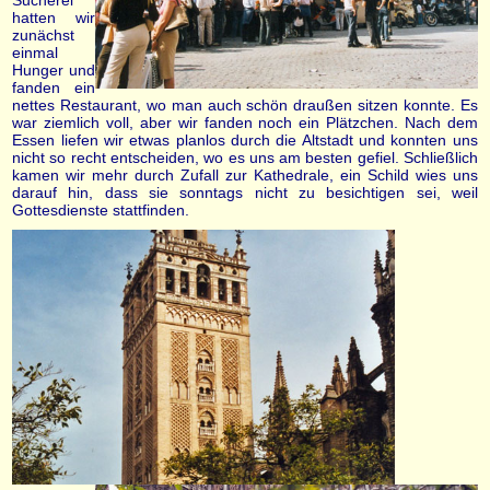
hatten wir
zunächst
einmal
Hunger und
fanden ein
nettes Restaurant, wo man auch schön draußen sitzen konnte. Es
war ziemlich voll, aber wir fanden noch ein Plätzchen. Nach dem
Essen liefen wir etwas planlos durch die Altstadt und konnten uns
nicht so recht entscheiden, wo es uns am besten gefiel. Schließlich
kamen wir mehr durch Zufall zur Kathedrale, ein Schild wies uns
darauf hin, dass sie sonntags nicht zu besichtigen sei, weil
Gottesdienste stattfinden.