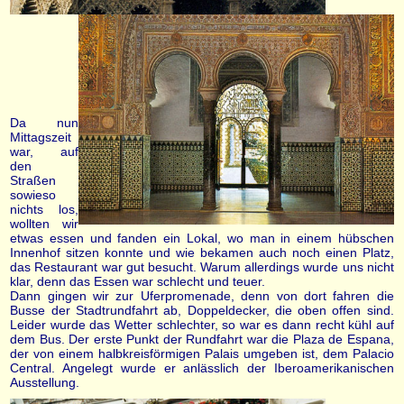
Da nun
Mittagszeit
war, auf
den
Straßen
sowieso
nichts los,
wollten wir
etwas essen und fanden ein Lokal, wo man in einem hübschen
Innenhof sitzen konnte und wie bekamen auch noch einen Platz,
das Restaurant war gut besucht. Warum allerdings wurde uns nicht
klar, denn das Essen war schlecht und teuer.
Dann gingen wir zur Uferpromenade, denn von dort fahren die
Busse der Stadtrundfahrt ab, Doppeldecker, die oben offen sind.
Leider wurde das Wetter schlechter, so war es dann recht kühl auf
dem Bus. Der erste Punkt der Rundfahrt war die Plaza de Espana,
der von einem halbkreisförmigen Palais umgeben ist, dem Palacio
Central. Angelegt wurde er anlässlich der Iberoamerikanischen
Ausstellung.