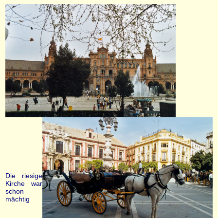
Die riesige
Kirche war
schon
mächtig