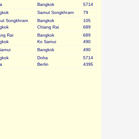
a
Bangkok
5714
gkok
Samut Songkhram
79
ut Songkhram
Bangkok
105
gkok
Chiang Rai
689
ang Rai
Bangkok
689
gkok
Ko Samui
490
Samui
Bangkok
490
gkok
Doha
5714
a
Berlin
4395