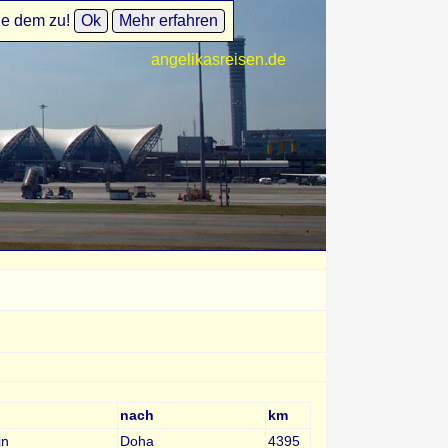
ie dem zu!
Ok
Mehr erfahren
angelikasreisen.de
nach
km
in
Doha
4395