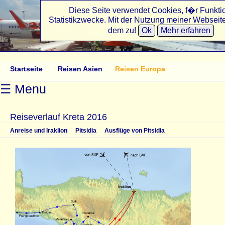
Diese Seite verwendet Cookies, f�r Funkti
Statistikzwecke. Mit der Nutzung meiner Webseit
angelikasreisen.de
dem zu!
Ok
Mehr erfahren
Startseite
Reisen Asien
Reisen Europa
☰ Menu
Reiseverlauf Kreta 2016
Anreise und Iraklion
Pitsidia
Ausflüge von Pitsidia